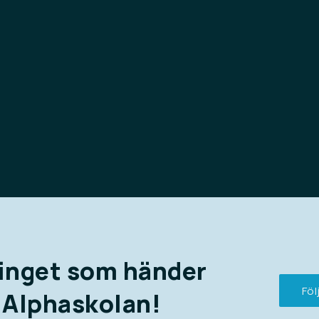
skolan, vad kan
 efter skolan, och om
gon som kan hjälpa.
inget som händer
Föl
 Alphaskolan!