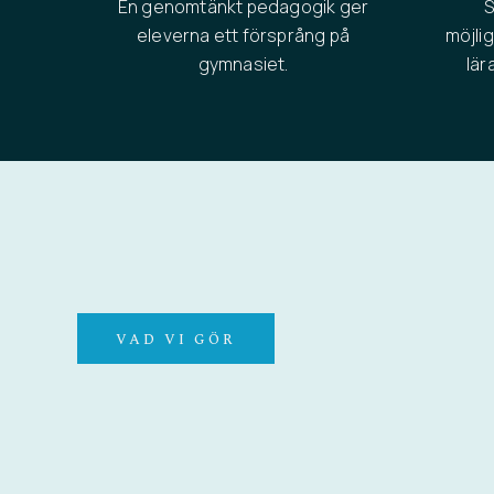
En genomtänkt pedagogik ger
S
eleverna ett försprång på
möjli
gymnasiet.
lär
VAD VI GÖR