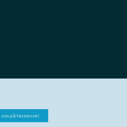
ma
Ma
sto
j oss på Facebook!