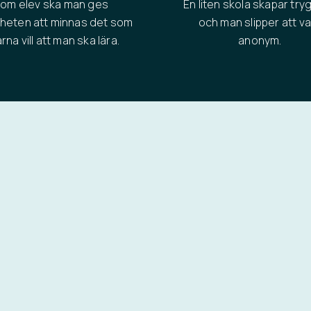
om elev ska man ges
En liten skola skapar tr
gheten att minnas det som
och man slipper att v
arna vill att man ska lära.
anonym.