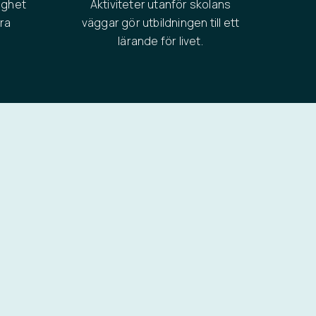
ygghet
Aktiviteter utanför skolans
ara
väggar gör utbildningen till ett
lärande för livet.