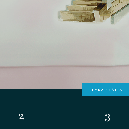
FYRA SKÄL AT
2
3